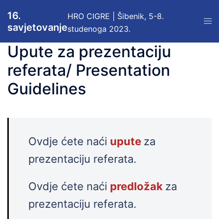
Skip
16.
HRO CIGRE | Šibenik, 5-8.
to
Tog
savjetovanje
men
studenoga 2023.
content
Upute za prezentaciju
referata/ Presentation
Guidelines
Ovdje ćete naći
upute
za
prezentaciju referata.
Ovdje ćete naći
predložak
za
prezentaciju referata.